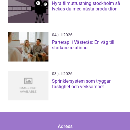
Hyra filmutrustning stockholm så
lyckas du med nästa produktion
04 juli 2026
Parterapi i Västerås: En väg till
starkare relationer
03 juli 2026
Sprinklersystem som tryggar
fastighet och verksamhet
Adress