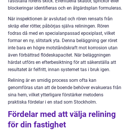
fastställa rörens skick. Eventuella skador, sprickor eller
blockeringar identifieras och en åtgärdsplan formuleras.
När inspektionen är avslutad och rören rensats från
skräp eller rötter, påbörjas själva reliningen. Rören
fodras då med en specialanpassad epoxiplast, vilket
formar en ny, slitstark yta. Denna beläggning ger röret
inte bara en högre motståndskraft mot korrosion utan
även förbättrad flödeskapacitet. När beläggningen
härdat utförs en efterbesiktning för att säkerställa att
resultatet är felfritt, innan systemet tas i bruk igen.
Relining är en smidig process som ofta kan
genomföras utan att de boende behöver evakueras från
sina hem, vilket ytterligare förstärker metodens
praktiska fördelar i en stad som Stockholm.
Fördelar med att välja relining
för din fastighet