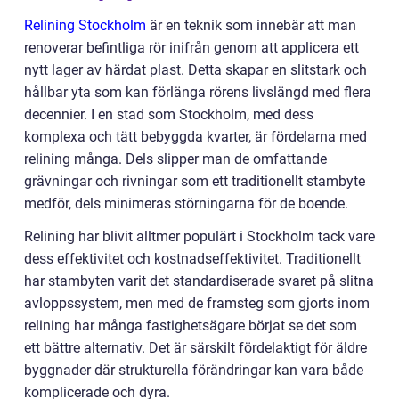
Relining Stockholm
är en teknik som innebär att man
renoverar befintliga rör inifrån genom att applicera ett
nytt lager av härdat plast. Detta skapar en slitstark och
hållbar yta som kan förlänga rörens livslängd med flera
decennier. I en stad som Stockholm, med dess
komplexa och tätt bebyggda kvarter, är fördelarna med
relining många. Dels slipper man de omfattande
grävningar och rivningar som ett traditionellt stambyte
medför, dels minimeras störningarna för de boende.
Relining har blivit alltmer populärt i Stockholm tack vare
dess effektivitet och kostnadseffektivitet. Traditionellt
har stambyten varit det standardiserade svaret på slitna
avloppssystem, men med de framsteg som gjorts inom
relining har många fastighetsägare börjat se det som
ett bättre alternativ. Det är särskilt fördelaktigt för äldre
byggnader där strukturella förändringar kan vara både
komplicerade och dyra.