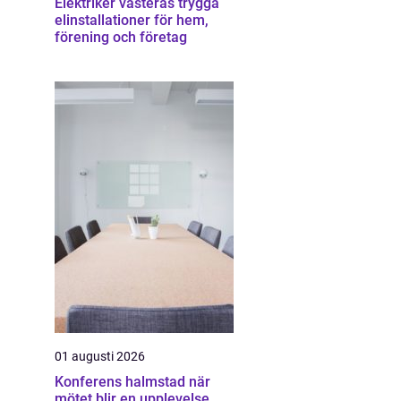
Elektriker västerås trygga
elinstallationer för hem,
förening och företag
01 augusti 2026
Konferens halmstad när
mötet blir en upplevelse