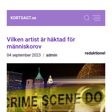
KORTSAGT.
se
Vilken artist är häktad för
människorov
redaktionel
04 september 2023
admin