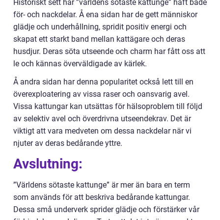
Historiskt sett har ”världens sötaste kattunge” haft både
för- och nackdelar. Å ena sidan har de gett människor
glädje och underhållning, spridit positiv energi och
skapat ett starkt band mellan kattägare och deras
husdjur. Deras söta utseende och charm har fått oss att
le och kännas överväldigade av kärlek.
Å andra sidan har denna popularitet också lett till en
överexploatering av vissa raser och oansvarig avel.
Vissa kattungar kan utsättas för hälsoproblem till följd
av selektiv avel och överdrivna utseendekrav. Det är
viktigt att vara medveten om dessa nackdelar när vi
njuter av deras bedårande yttre.
Avslutning:
”Världens sötaste kattunge” är mer än bara en term
som används för att beskriva bedårande kattungar.
Dessa små underverk sprider glädje och förstärker vår