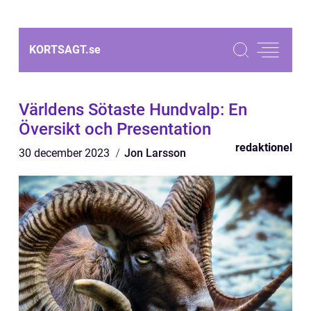
KORTSAGT.
se
Världens Sötaste Hundvalp: En
Översikt och Presentation
redaktionel
30 december 2023
Jon Larsson