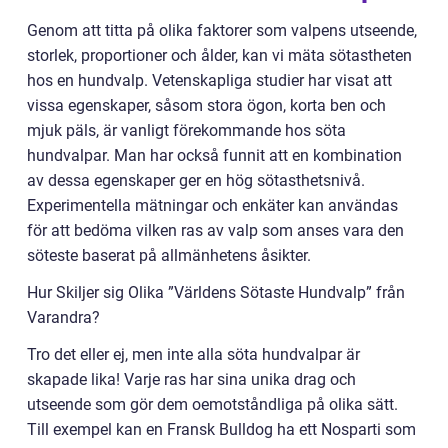
Genom att titta på olika faktorer som valpens utseende,
storlek, proportioner och ålder, kan vi mäta sötastheten
hos en hundvalp. Vetenskapliga studier har visat att
vissa egenskaper, såsom stora ögon, korta ben och
mjuk päls, är vanligt förekommande hos söta
hundvalpar. Man har också funnit att en kombination
av dessa egenskaper ger en hög sötasthetsnivå.
Experimentella mätningar och enkäter kan användas
för att bedöma vilken ras av valp som anses vara den
söteste baserat på allmänhetens åsikter.
Hur Skiljer sig Olika ”Världens Sötaste Hundvalp” från
Varandra?
Tro det eller ej, men inte alla söta hundvalpar är
skapade lika! Varje ras har sina unika drag och
utseende som gör dem oemotståndliga på olika sätt.
Till exempel kan en Fransk Bulldog ha ett Nosparti som