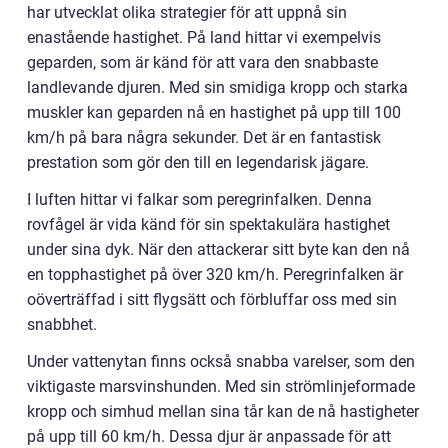
har utvecklat olika strategier för att uppnå sin
enastående hastighet. På land hittar vi exempelvis
geparden, som är känd för att vara den snabbaste
landlevande djuren. Med sin smidiga kropp och starka
muskler kan geparden nå en hastighet på upp till 100
km/h på bara några sekunder. Det är en fantastisk
prestation som gör den till en legendarisk jägare.
I luften hittar vi falkar som peregrinfalken. Denna
rovfågel är vida känd för sin spektakulära hastighet
under sina dyk. När den attackerar sitt byte kan den nå
en topphastighet på över 320 km/h. Peregrinfalken är
oöverträffad i sitt flygsätt och förbluffar oss med sin
snabbhet.
Under vattenytan finns också snabba varelser, som den
viktigaste marsvinshunden. Med sin strömlinjeformade
kropp och simhud mellan sina tår kan de nå hastigheter
på upp till 60 km/h. Dessa djur är anpassade för att