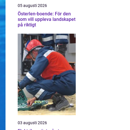
05 augusti 2026
Österlen-boende: För den
som vill uppleva landskapet
på riktigt
03 augusti 2026