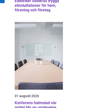
Elektriker västerås trygga
elinstallationer för hem,
förening och företag
01 augusti 2026
Konferens halmstad när
mötet blir en upplevelse