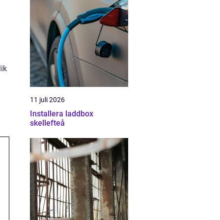
lik
11 juli 2026
Installera laddbox
skellefteå