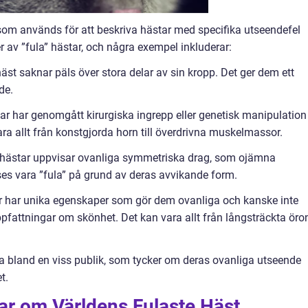
 som används för att beskriva hästar med specifika utseendefel
per av ”fula” hästar, och några exempel inkluderar:
st saknar päls över stora delar av sin kropp. Det ger dem ett
de.
r har genomgått kirurgiska ingrepp eller genetisk manipulation
ara allt från konstgjorda horn till överdrivna muskelmassor.
hästar uppvisar ovanliga symmetriska drag, som ojämna
ses vara ”fula” på grund av deras avvikande form.
r har unika egenskaper som gör dem ovanliga och kanske inte
fattningar om skönhet. Det kan vara allt från långsträckta öro
ära bland en viss publik, som tycker om deras ovanliga utseende
t.
ar om Världens Fulaste Häst