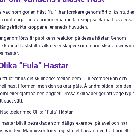
ra vad som gör en häst ”ful”, har forskare genomfört olika studie
a mätningar är proportionerna mellan kroppsdelarna hos dessa
 långsträckta kroppar eller sneda huvuden.
r genomförts är publikens reaktion på dessa hästar. Genom
re kunnat fastställa vilka egenskaper som människor anser vara
s hästar.
Olika ”Fula” Hästar
a ”fula” finns det skillnader mellan dem. Till exempel kan den
onell häst i formen, men den saknar päls. Å andra sidan kan den
rm eller ojämna benlängder. Dessa skillnader gör att varje typ 
t eget sätt.
Nackdelar med Olika ”Fula” Hästar
a” hästar blivit betraktade som dåliga exempel på avel och har
ästvärlden. Människor föredrog istället hästar med traditionellt