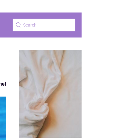
i
nel