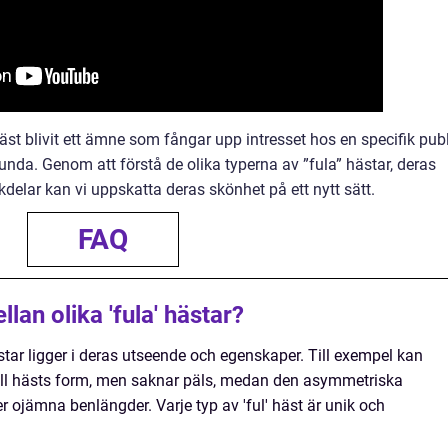
äst blivit ett ämne som fångar upp intresset hos en specifik pub
nda. Genom att förstå de olika typerna av ”fula” hästar, deras
kdelar kan vi uppskatta deras skönhet på ett nytt sätt.
FAQ
lan olika 'fula' hästar?
ästar ligger i deras utseende och egenskaper. Till exempel kan
ell hästs form, men saknar päls, medan den asymmetriska
r ojämna benlängder. Varje typ av 'ful' häst är unik och