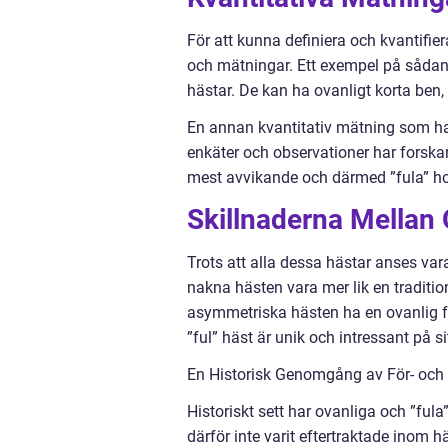
För att kunna definiera och kvantifie
och mätningar. Ett exempel på sådan
hästar. De kan ha ovanligt korta ben,
En annan kvantitativ mätning som ha
enkäter och observationer har forska
mest avvikande och därmed ”fula” ho
Skillnaderna Mellan 
Trots att alla dessa hästar anses var
nakna hästen vara mer lik en traditi
asymmetriska hästen ha en ovanlig fo
”ful” häst är unik och intressant på sit
En Historisk Genomgång av För- och 
Historiskt sett har ovanliga och ”ful
därför inte varit eftertraktade inom h