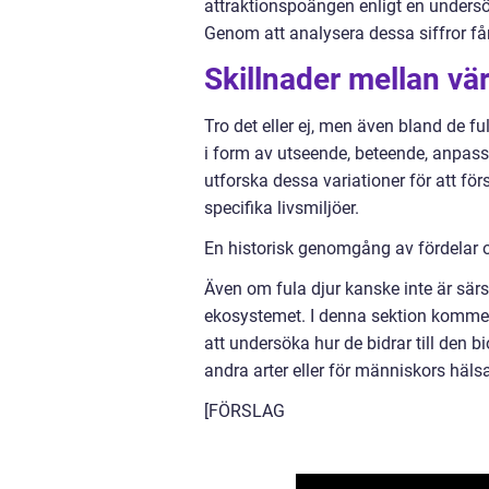
attraktionspoängen enligt en undersö
Genom att analysera dessa siffror får 
Skillnader mellan vär
Tro det eller ej, men även bland de fu
i form av utseende, beteende, anpass
utforska dessa variationer för att för
specifika livsmiljöer.
En historisk genomgång av fördelar 
Även om fula djur kanske inte är särski
ekosystemet. I denna sektion kommer 
att undersöka hur de bidrar till den 
andra arter eller för människors häls
[FÖRSLAG