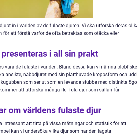
djupt in i världen av de fulaste djuren. Vi ska utforska deras olik
för att förstå varför de ofta betraktas som otäcka eller
presenteras i all sin prakt
os vara de fulaste i världen. Bland dessa kan vi nämna blobfisk
ka ansikte, näbbdjuret med sin platthuvade kroppsform och ud
akugubben som ser ut som en levande stubbe med distinkta ögo
kommer att utforska många fler fula djur som sällan får
ar om världens fulaste djur
 intressant att titta på vissa mätningar och statistik för att
empel kan vi undersöka vilka djur som har den lägsta