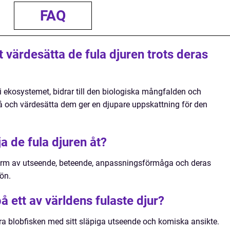
FAQ
tt värdesätta de fula djuren trots deras
l i ekosystemet, bidrar till den biologiska mångfalden och
stå och värdesätta dem ger en djupare uppskattning för den
ja de fula djuren åt?
i form av utseende, beteende, anpassningsförmåga och deras
jön.
å ett av världens fulaste djur?
ara blobfisken med sitt släpiga utseende och komiska ansikte.