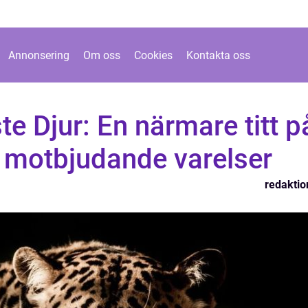
Annonsering
Om oss
Cookies
Kontakta oss
te Djur: En närmare titt p
 motbjudande varelser
redaktio