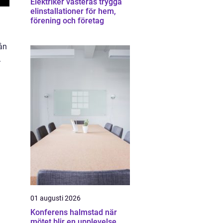
Elektriker västerås trygga
elinstallationer för hem,
förening och företag
ån
.
01 augusti 2026
Konferens halmstad när
mötet blir en upplevelse