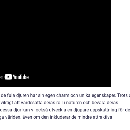
t de fula djuren har sin egen charm och unika egenskaper. Trots 
iktigt att värdesätta deras roll i naturen och bevara deras
 dessa djur kan vi också utveckla en djupare uppskattning för d
ga världen, även om den inkluderar de mindre attraktiva