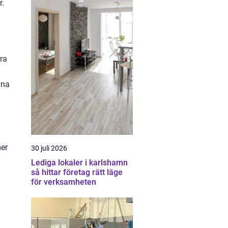
r.
ara
ina
mer
30 juli 2026
Lediga lokaler i karlshamn
så hittar företag rätt läge
för verksamheten