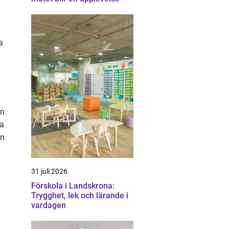
a
en
da
n.
31 juli 2026
Förskola i Landskrona:
Trygghet, lek och lärande i
vardagen