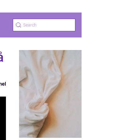
å
nel