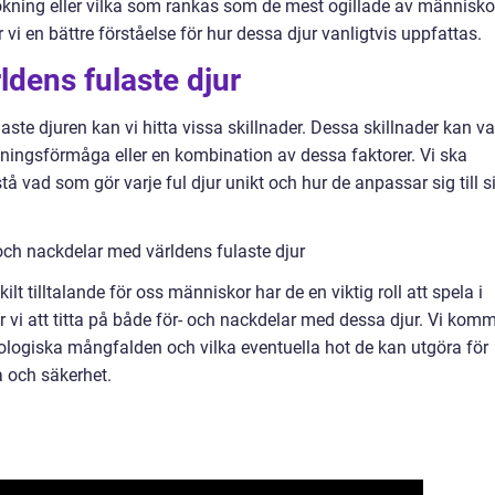
kning eller vilka som rankas som de mest ogillade av människo
vi en bättre förståelse för hur dessa djur vanligtvis uppfattas.
ldens fulaste djur
laste djuren kan vi hitta vissa skillnader. Dessa skillnader kan v
ningsförmåga eller en kombination av dessa faktorer. Vi ska
stå vad som gör varje ful djur unikt och hur de anpassar sig till s
och nackdelar med världens fulaste djur
lt tilltalande för oss människor har de en viktig roll att spela i
vi att titta på både för- och nackdelar med dessa djur. Vi kom
biologiska mångfalden och vilka eventuella hot de kan utgöra för
a och säkerhet.