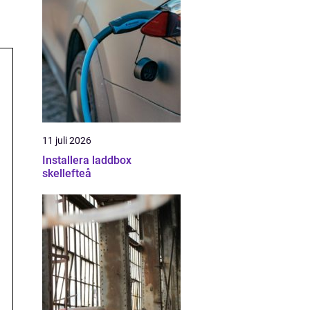
11 juli 2026
Installera laddbox
skellefteå