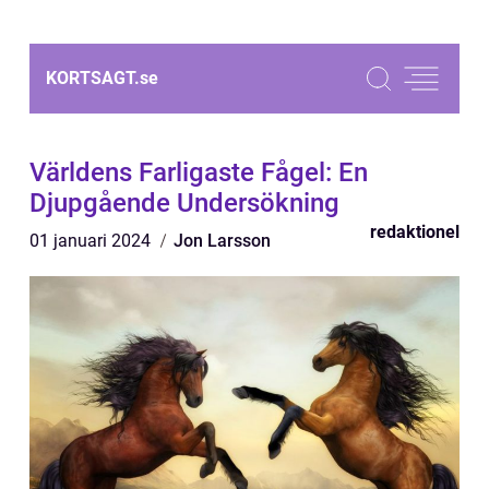
KORTSAGT.
se
Världens Farligaste Fågel: En
Djupgående Undersökning
redaktionel
01 januari 2024
Jon Larsson