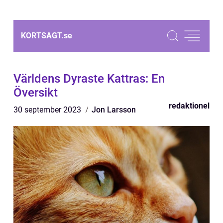
KORTSAGT.
se
Världens Dyraste Kattras: En
Översikt
redaktionel
30 september 2023
Jon Larsson