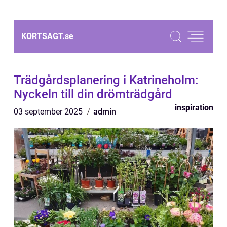
KORTSAGT.
se
Trädgårdsplanering i Katrineholm:
Nyckeln till din drömträdgård
inspiration
03 september 2025
admin