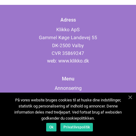
Adress
web:
www.klikko.dk
Menu
Annonsering
Om oss
På vores website bruges cookies til at huske dine indstillinger,
Cookies
statistik og personalisering af indhold og annoncer. Denne
information deles med tredjepart. Ved fortsat brug af websiden
Kontakta oss
godkender du cookiepolitikken.
Sitemap
Ok
Privatlivspolitik