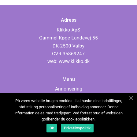
Adress
web:
www.klikko.dk
Menu
Annonsering
Om oss
På vores website bruges cookies til at huske dine indstillinger,
Cookies
statistik og personalisering af indhold og annoncer. Denne
information deles med tredjepart. Ved fortsat brug af websiden
Kontakta oss
godkender du cookiepolitikken.
Sitemap
Ok
Privatlivspolitik