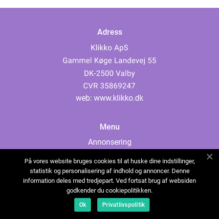
Adress
web:
www.klikko.dk
Menu
Annonsering
Om oss
På vores website bruges cookies til at huske dine indstillinger,
Cookies
statistik og personalisering af indhold og annoncer. Denne
information deles med tredjepart. Ved fortsat brug af websiden
Kontakta oss
godkender du cookiepolitikken.
Sitemap
Ok
Privatlivspolitik