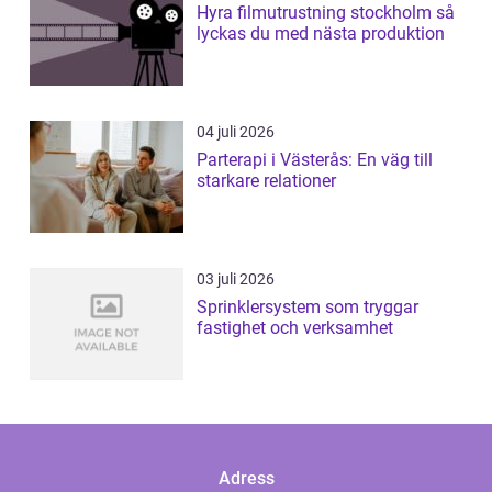
Hyra filmutrustning stockholm så
lyckas du med nästa produktion
04 juli 2026
Parterapi i Västerås: En väg till
starkare relationer
03 juli 2026
Sprinklersystem som tryggar
fastighet och verksamhet
Adress