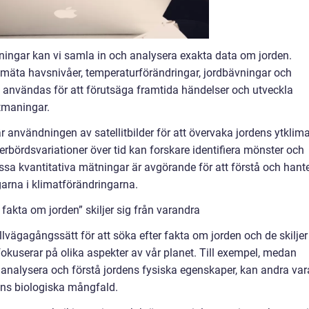
ingar kan vi samla in och analysera exakta data om jorden.
mäta havsnivåer, temperaturförändringar, jordbävningar och
 användas för att förutsäga framtida händelser och utveckla
utmaningar.
r användningen av satellitbilder för att övervaka jordens ytklima
bördsvariationer över tid kan forskare identifiera mönster och
ssa kvantitativa mätningar är avgörande för att förstå och hant
rna i klimatförändringarna.
 fakta om jorden” skiljer sig från varandra
lvägagångssätt för att söka efter fakta om jorden och de skiljer
 fokuserar på olika aspekter av vår planet. Till exempel, medan
t analysera och förstå jordens fysiska egenskaper, kan andra var
ens biologiska mångfald.