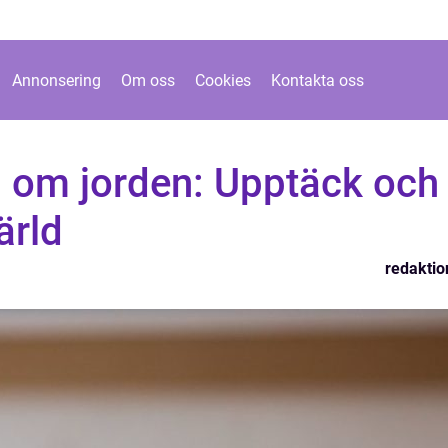
Annonsering
Om oss
Cookies
Kontakta oss
a om jorden: Upptäck och
ärld
redaktio