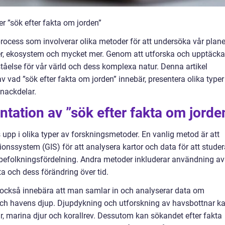
er ”sök efter fakta om jorden”
process som involverar olika metoder för att undersöka vår plane
ner, ekosystem och mycket mer. Genom att utforska och upptäcka
ståelse för vår värld och dess komplexa natur. Denna artikel
 vad ”sök efter fakta om jorden” innebär, presentera olika typer
 nackdelar.
tation av ”sök efter fakta om jorde
 upp i olika typer av forskningsmetoder. En vanlig metod är att
onssystem (GIS) för att analysera kartor och data för att studer
 befolkningsfördelning. Andra metoder inkluderar användning av
yta och dess förändring över tid.
n också innebära att man samlar in och analyserar data om
ch havens djup. Djupdykning och utforskning av havsbottnar k
 marina djur och korallrev. Dessutom kan sökandet efter fakta