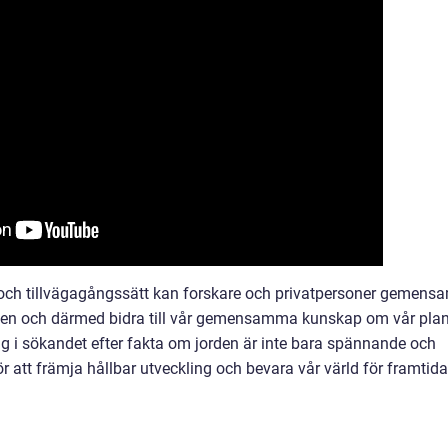
och tillvägagångssätt kan forskare och privatpersoner gemens
orden och därmed bidra till vår gemensamma kunskap om vår pla
g i sökandet efter fakta om jorden är inte bara spännande och
r att främja hållbar utveckling och bevara vår värld för framtida