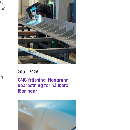
s,
kså
a
20 juli 2026
an
CNC-fräsning: Noggrann
bearbetning för hållbara
lösningar