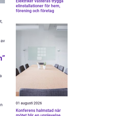
Elektriker västerås trygga
elinstallationer för hem,
förening och företag
t,
 av
n”
a
01 augusti 2026
an
Konferens halmstad när
mötet blir en upplevelse