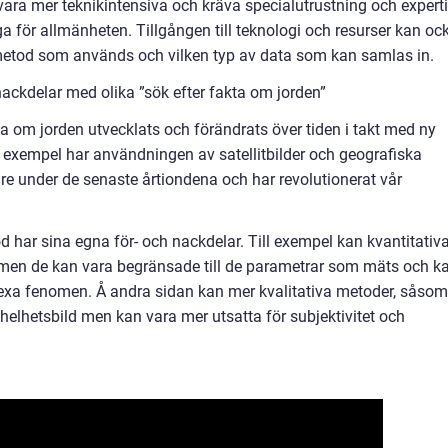
ara mer teknikintensiva och kräva specialutrustning och experti
a för allmänheten. Tillgången till teknologi och resurser kan oc
 metod som används och vilken typ av data som kan samlas in.
ackdelar med olika ”sök efter fakta om jorden”
kta om jorden utvecklats och förändrats över tiden i takt med ny
ll exempel har användningen av satellitbilder och geografiska
are under de senaste årtiondena och har revolutionerat vår
tod har sina egna för- och nackdelar. Till exempel kan kvantitativ
 men de kan vara begränsade till de parametrar som mäts och k
plexa fenomen. Å andra sidan kan mer kvalitativa metoder, såsom
 helhetsbild men kan vara mer utsatta för subjektivitet och