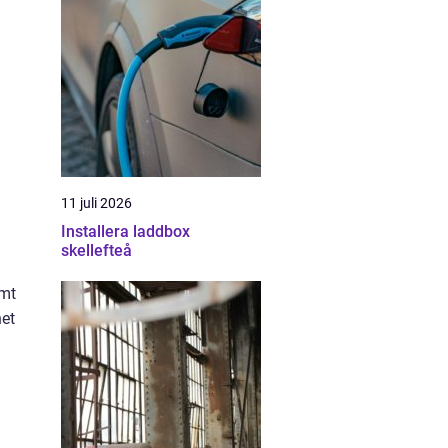
11 juli 2026
Installera laddbox
skellefteå
amt
net