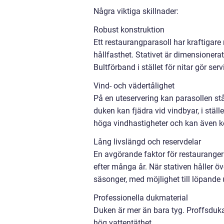
Några viktiga skillnader:
Robust konstruktion
Ett restaurangparasoll har kraftigar
hållfasthet. Stativet är dimensionera
Bultförband i stället för nitar gör ser
Vind- och vädertålighet
På en uteservering kan parasollen st
duken kan fjädra vid vindbyar, i ställ
höga vindhastigheter och kan även k
Lång livslängd och reservdelar
En avgörande faktor för restauranger 
efter många år. När stativen håller öv
säsonger, med möjlighet till löpande
Professionella dukmaterial
Duken är mer än bara tyg. Proffsdukar
hög vattentäthet