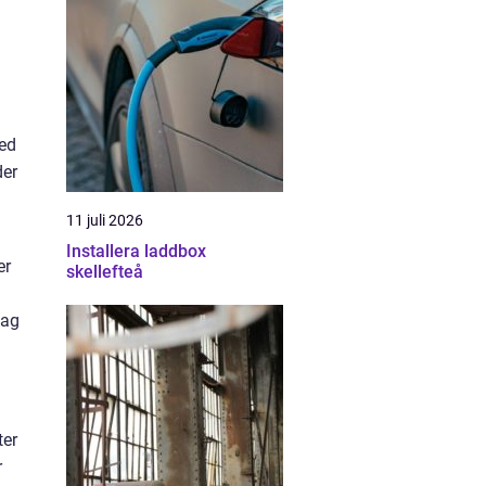
med
der
11 juli 2026
Installera laddbox
er
skellefteå
tag
ter
r