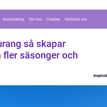
Annonsering
Om oss
Cookies
Kontakta oss
urang så skapar
 fler säsonger och
inspirat