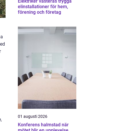
Elektriker västerås trygga
elinstallationer för hem,
förening och företag
ma
med
r
01 augusti 2026
,
Konferens halmstad när
mötet blir en upplevelse