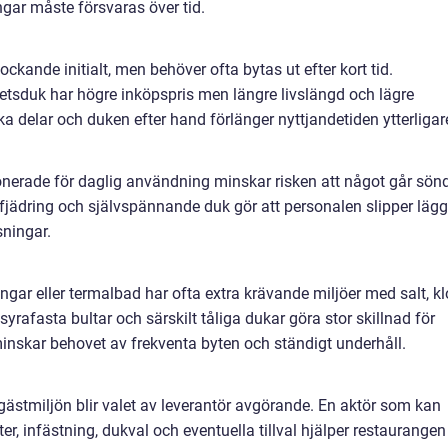
gar måste försvaras över tid.
 lockande initialt, men behöver ofta bytas ut efter kort tid.
etsduk har högre inköpspris men längre livslängd och lägre
ka delar och duken efter hand förlänger nyttjandetiden ytterligar
onerade för daglig användning minskar risken att något går sön
fjädring och självspännande duk gör att personalen slipper läg
sningar.
gar eller termalbad har ofta extra krävande miljöer med salt, kl
syrafasta bultar och särskilt tåliga dukar göra stor skillnad för
 minskar behovet av frekventa byten och ständigt underhåll.
 gästmiljön blir valet av leverantör avgörande. En aktör som kan
ter, infästning, dukval och eventuella tillval hjälper restaurangen