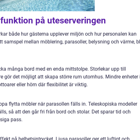
funktion på uteserveringen
kar både hur gästerna upplever miljön och hur personalen kan
t samspel mellan möblering, parasoller, belysning och värme, bl
äcka många bord med en enda mittstolpe. Storlekar upp till
e gör det möjligt att skapa större rum utomhus. Mindre enheter 
oarer eller hörn där flexibilitet är viktig.
ippa flytta möbler när parasollen fälls in. Teleskopiska modeller
ls, så att den går fri från bord och stolar. Det sparar tid och
ssiga pass.
ffekt på helhetsintrycket. Ljusa parasoller ger ett luftigt och