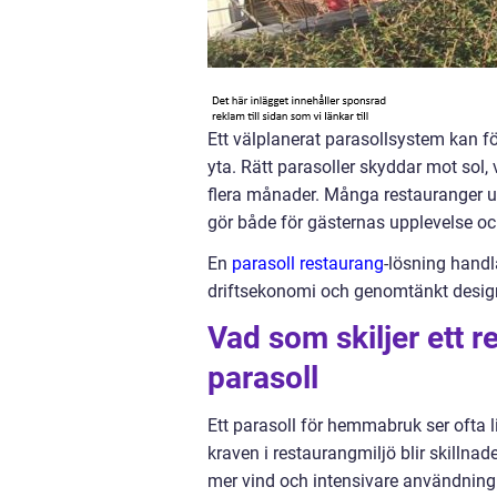
Ett välplanerat parasollsystem kan f
yta. Rätt parasoller skyddar mot sol,
flera månader. Många restauranger un
gör både för gästernas upplevelse o
En
parasoll restaurang
-lösning handl
driftsekonomi och genomtänkt design
Vad som skiljer ett r
parasoll
Ett parasoll för hemmabruk ser ofta l
kraven i restaurangmiljö blir skillnade
mer vind och intensivare användning