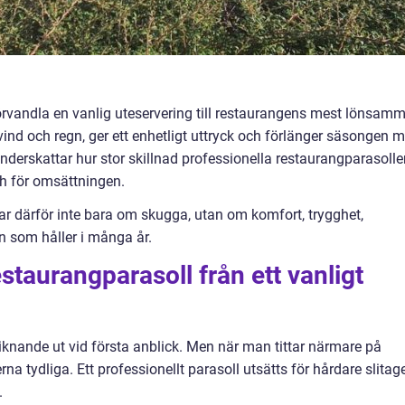
örvandla en vanlig uteservering till restaurangens mest lönsam
 vind och regn, ger ett enhetligt uttryck och förlänger säsongen 
derskattar hur stor skillnad professionella restaurangparasolle
ch för omsättningen.
ar därför inte bara om skugga, utan om komfort, trygghet,
 som håller i många år.
estaurangparasoll från ett vanligt
iknande ut vid första anblick. Men när man tittar närmare på
rna tydliga. Ett professionellt parasoll utsätts för hårdare slitage
.