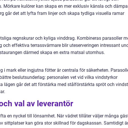
ljus. Mörkare kulörer kan skapa en mer exklusiv känsla och dämpa
g går det att lyfta fram linjer och skapa tydliga visuella ramar
lötsliga regnskurar och kyliga vinddrag. Kombineras parasoller 
g och effektiva terrassvärmare blir uteserveringen intressant un
n restaurangen därmed skapa en extra matsal utomhus.
g i mark eller ingjutna fötter är centrala för säkerheten. Parasoll
bättre beslutsunderlag: personalen vet vid vilka vindstyrkor
ta lägen går det att förstärka med stålförstärkta spröt och vinds
ar.
och val av leverantör
ta en nyckel till lönsamhet. När vädret tillåter väljer många gäs
ft av sittplatser kan göra stor skillnad för dagskassan. Samtidigt ä