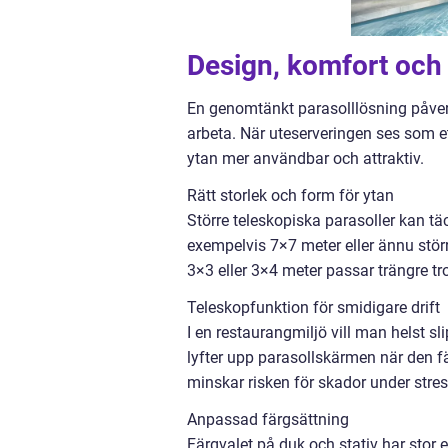
Design, komfort och 
En genomtänkt parasolllösning påver
arbeta. När uteserveringen ses som et
ytan mer användbar och attraktiv.
Rätt storlek och form för ytan
Större teleskopiska parasoller kan t
exempelvis 7×7 meter eller ännu störr
3×3 eller 3×4 meter passar trängre trott
Teleskopfunktion för smidigare drift
I en restaurangmiljö vill man helst sl
lyfter upp parasollskärmen när den fäl
minskar risken för skador under stre
Anpassad färgsättning
Färgvalet på duk och stativ har stor e