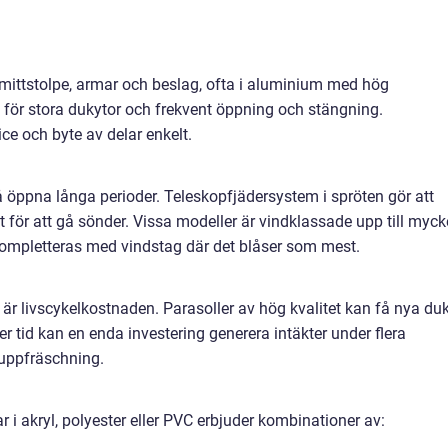
e mittstolpe, armar och beslag, ofta i aluminium med hög
t för stora dukytor och frekvent öppning och stängning.
vice och byte av delar enkelt.
å öppna långa perioder. Teleskopfjädersystem i spröten gör att
et för att gå sönder. Vissa modeller är vindklassade upp till myck
ompletteras med vindstag där det blåser som mest.
är livscykelkostnaden. Parasoller av hög kvalitet kan få nya du
er tid kan en enda investering generera intäkter under flera
 uppfräschning.
 i akryl, polyester eller PVC erbjuder kombinationer av: