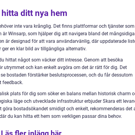
 hitta ditt nya hem
höver inte vara krånglig. Det finns plattformar och tjänster som
 är Winsarp, som hjälper dig att navigera bland det mångsidiga
en är designad för att vara användarvänlig, där uppdaterade list
er en klar bild av tillgängliga alternativ.
 du hittat något som väcker ditt intresse. Genom att besöka
ör utrymmet och kan enkelt avgöra om det är rätt för dig. Det
 se bostaden förstärker beslutsprocessen, och du får dessutom
kt feedback.
isk plats för dig som söker en balans mellan historisk charm 
giska läge och utvecklade infrastruktur erbjuder Skara ett leva
tt göra bostadsökandet smidigt och enkelt, rekommenderas det a
där du kan hitta ett hem som verkligen passar dina behov.
Läs fler inlägg här