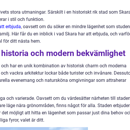
ivets stora utmaningar. Särskilt i en historiskt rik stad som Skara
ar i stil och funktion.
tt erbjuda
, oavsett om du söker en mindre lägenhet som studen
milj. Här får du en inblick i vad Skara har att erbjuda, och varfö
 för ditt nästa hem.
 historia och modern bekvämlighet
er och har en unik kombination av historisk charm och moderna
 och vackra arkitektur lockar både turister och invånare. Dessu
lturella evenemang och natursköna omgivningar som attraherar
a och varierade. Oavsett om du värdesätter närheten till stade
are läge nära grönområden, finns något för alla. Staden erbjuder
r det möjligt att hitta en lägenhet som passar just dina behov o
iga fyror, valet är ditt.