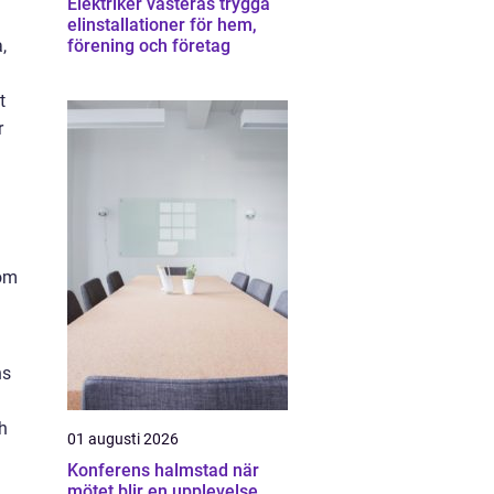
Elektriker västerås trygga
elinstallationer för hem,
,
förening och företag
t
r
tom
ns
ch
01 augusti 2026
Konferens halmstad när
mötet blir en upplevelse