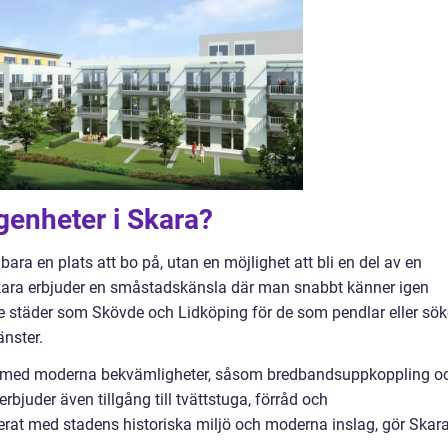
ägenheter i Skara?
ara en plats att bo på, utan en möjlighet att bli en del av en
ara erbjuder en småstadskänsla där man snabbt känner igen
rre städer som Skövde och Lidköping för de som pendlar eller sök
änster.
de med moderna bekvämligheter, såsom bredbandsuppkoppling o
bjuder även tillgång till tvättstuga, förråd och
erat med stadens historiska miljö och moderna inslag, gör Skar