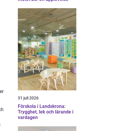
er
31 juli 2026
Förskola i Landskrona:
ch
Trygghet, lek och lärande i
vardagen
a