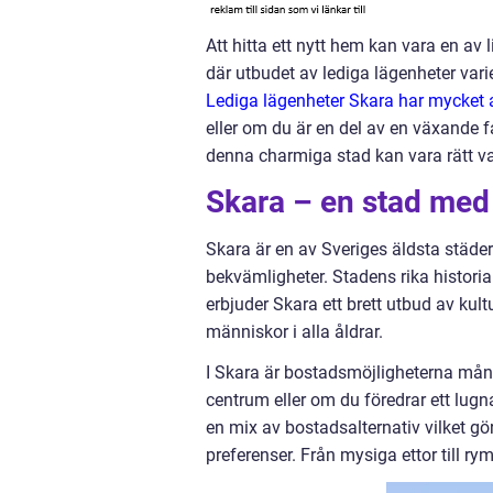
Att hitta ett nytt hem kan vara en av l
där utbudet av lediga lägenheter varier
Lediga lägenheter Skara har mycket a
eller om du är en del av en växande fa
denna charmiga stad kan vara rätt val
Skara – en stad med
Skara är en av Sveriges äldsta städ
bekvämligheter. Stadens rika historia
erbjuder Skara ett brett utbud av ku
människor i alla åldrar.
I Skara är bostadsmöjligheterna mång
centrum eller om du föredrar ett lugn
en mix av bostadsalternativ vilket gö
preferenser. Från mysiga ettor till ryml