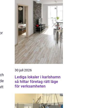
or
30 juli 2026
och
Lediga lokaler i karlshamn
nde
så hittar företag rätt läge
för verksamheten
tt