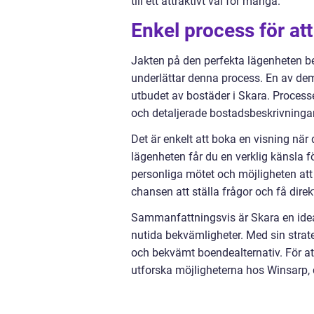
till ett attraktivt val för många.
Enkel process för att
Jakten på den perfekta lägenheten be
underlättar denna process. En av dem
utbudet av bostäder i Skara. Process
och detaljerade bostadsbeskrivningar g
Det är enkelt att boka en visning när
lägenheten får du en verklig känsla f
personliga mötet och möjligheten att
chansen att ställa frågor och få dire
Sammanfattningsvis är Skara en ideal
nutida bekvämligheter. Med sin strate
och bekvämt boendealternativ. För a
utforska möjligheterna hos Winsarp, 