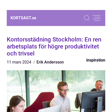
KORTSAGT.
se
Kontorsstädning Stockholm: En ren
arbetsplats för högre produktivitet
och trivsel
inspiration
11 mars 2024
Erik Andersson