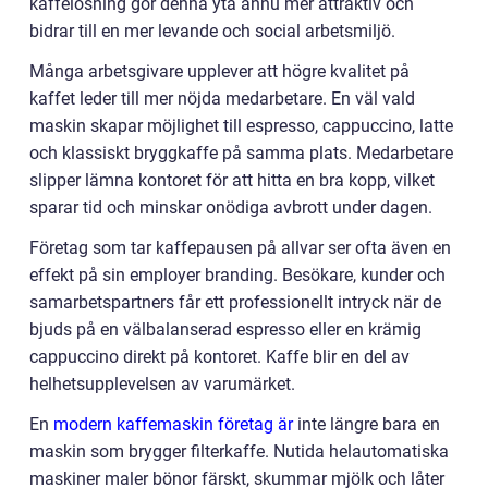
kaffelösning gör denna yta ännu mer attraktiv och
bidrar till en mer levande och social arbetsmiljö.
Många arbetsgivare upplever att högre kvalitet på
kaffet leder till mer nöjda medarbetare. En väl vald
maskin skapar möjlighet till espresso, cappuccino, latte
och klassiskt bryggkaffe på samma plats. Medarbetare
slipper lämna kontoret för att hitta en bra kopp, vilket
sparar tid och minskar onödiga avbrott under dagen.
Företag som tar kaffepausen på allvar ser ofta även en
effekt på sin employer branding. Besökare, kunder och
samarbetspartners får ett professionellt intryck när de
bjuds på en välbalanserad espresso eller en krämig
cappuccino direkt på kontoret. Kaffe blir en del av
helhetsupplevelsen av varumärket.
En
modern kaffemaskin företag är
inte längre bara en
maskin som brygger filterkaffe. Nutida helautomatiska
maskiner maler bönor färskt, skummar mjölk och låter