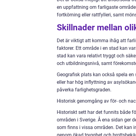
en uppfattning om farligaste områden
fortkörning eller rattfylleri, samt mö
Skillnader mellan oli
Det är viktigt att komma ihåg att farl
faktorer. Ett område i en stad kan v
stad kan vara relativt tryggt och säk
och utbildningsnivå, samt förekomste
Geografisk plats kan också spela en
eller har hög inflyttning av asylsök
påverka farlighetsgraden.
Historisk genomgång av för- och nac
Historiskt sett har det funnits både 
områden i Sverige. Å ena sidan ger 
som finns i vissa områden. Det kan ins
genom ökad trygghet och brottsbek