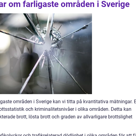
ar om farligaste områden i Sverige
ligaste områden i Sverige kan vi titta på kvantitativa mätningar. E
rottsstatistik och kriminalitetsnivåer i olika områden. Detta kan
terade brott, lösta brott och graden av allvarligare brottslighet
fikolyckor och trafikrelaterad dödlighet i olika områden för att f