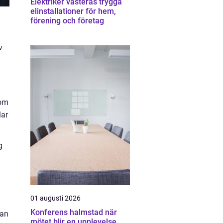
Elektriker västerås trygga
elinstallationer för hem,
förening och företag
v
 om
lar
g
n
01 augusti 2026
Konferens halmstad när
kan
mötet blir en upplevelse