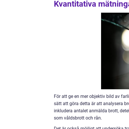
Kvantitativa mätning
För att ge en mer objektiv bild av far
sätt att göra detta är att analysera b
inkludera antalet anmälda brott, detek
som våldsbrott och rån.
Det är också möjligt att undersöka tra