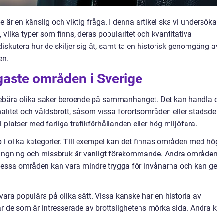
e är en känslig och viktig fråga. I denna artikel ska vi undersöka
vilka typer som finns, deras popularitet och kvantitativa
skutera hur de skiljer sig åt, samt ta en historisk genomgång a
en.
igaste områden i Sverige
nnebära olika saker beroende på sammanhanget. Det kan handla
alitet och våldsbrott, såsom vissa förortsområden eller stadsde
ll platser med farliga trafikförhållanden eller hög miljöfara.
 i olika kategorier. Till exempel kan det finnas områden med hö
rklangning och missbruk är vanligt förekommande. Andra område
 Dessa områden kan vara mindre trygga för invånarna och kan ge
ara populära på olika sätt. Vissa kanske har en historia av
kar de som är intresserade av brottslighetens mörka sida. Andra 