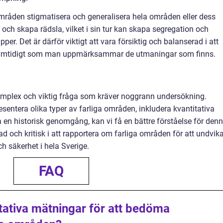
mråden stigmatisera och generalisera hela områden eller dess
och skapa rädsla, vilket i sin tur kan skapa segregation och
r. Det är därför viktigt att vara försiktig och balanserad i att
 samtidigt som man uppmärksammar de utmaningar som finns.
komplex och viktig fråga som kräver noggrann undersökning.
esentera olika typer av farliga områden, inkludera kvantitativa
a en historisk genomgång, kan vi få en bättre förståelse för den
rad och kritisk i att rapportera om farliga områden för att undvik
h säkerhet i hela Sverige.
FAQ
itativa mätningar för att bedöma