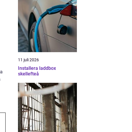
11 juli 2026
Installera laddbox
na
skellefteå
a