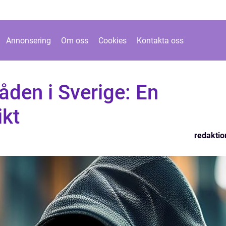
Annonsering
Om oss
Cookies
Kontakta oss
åden i Sverige: En
ikt
redaktio