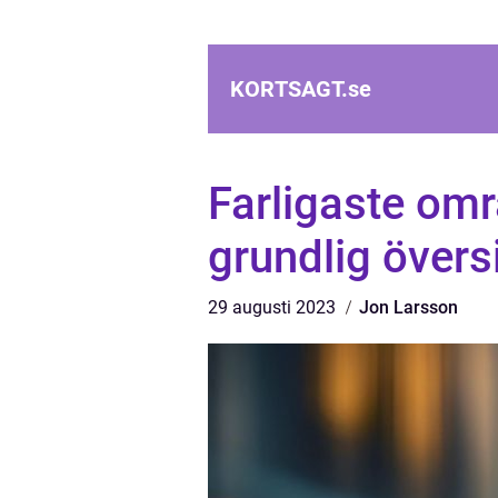
KORTSAGT.
se
Farligaste omr
grundlig övers
29 augusti 2023
Jon Larsson