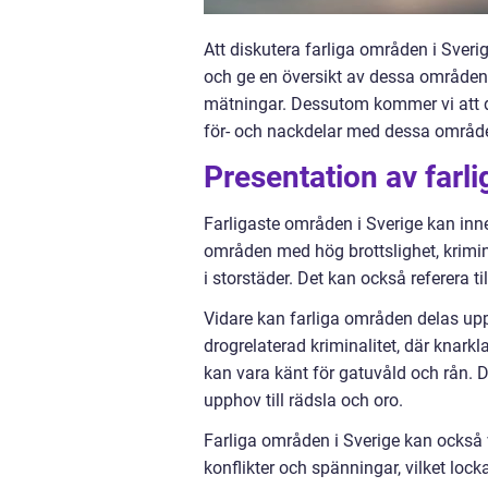
Att diskutera farliga områden i Sverig
och ge en översikt av dessa områden, 
mätningar. Dessutom kommer vi att di
för- och nackdelar med dessa områd
Presentation av farl
Farligaste områden i Sverige kan i
områden med hög brottslighet, krimin
i storstäder. Det kan också referera ti
Vidare kan farliga områden delas upp
drogrelaterad kriminalitet, där kna
kan vara känt för gatuvåld och rån.
upphov till rädsla och oro.
Farliga områden i Sverige kan också v
konflikter och spänningar, vilket loc