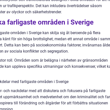
 ur trafikperspektiv. Det kan inkludera överträdelser såsom
nster av olyckor och säkerhetstrender.
ka farligaste områden i Sverige
igaste områden i Sverige kan skilja sig åt beroende på flera
ara känt för sin höga brottslighet, medan ett annat område i sam
ert. Detta kan bero på socioekonomiska faktorer, invånarnas ålde
n av sociala konflikter och segregation.
 stor roll. Områden som är belägna i närheten av gränsområden
ande kan uppleva specifika utmaningar och konsekvenser, vilket k
kdelar med farligaste områden i Sverige
för- och nackdelar med att diskutera och fokusera på farligaste
det uppmärksamhet och medvetenhet om den kriminalitet och fa
pirera till förändring och åtgärder för att förbättra situationen
ämpning.