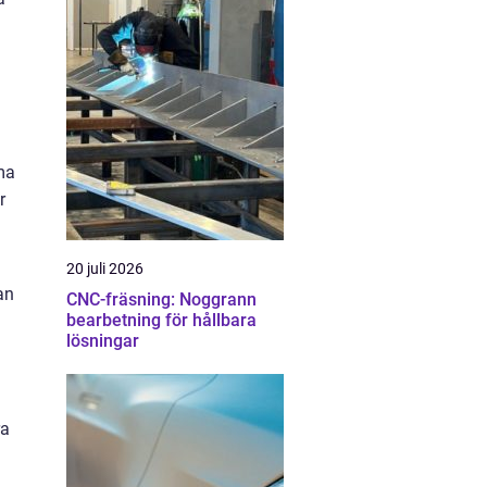
ma
r
20 juli 2026
an
CNC-fräsning: Noggrann
bearbetning för hållbara
lösningar
ra