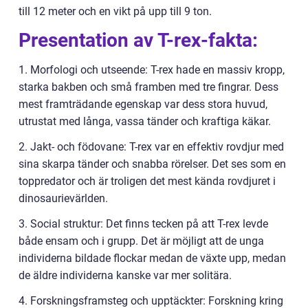
till 12 meter och en vikt på upp till 9 ton.
Presentation av T-rex-fakta:
1. Morfologi och utseende: T-rex hade en massiv kropp,
starka bakben och små framben med tre fingrar. Dess
mest framträdande egenskap var dess stora huvud,
utrustat med långa, vassa tänder och kraftiga käkar.
2. Jakt- och födovane: T-rex var en effektiv rovdjur med
sina skarpa tänder och snabba rörelser. Det ses som en
toppredator och är troligen det mest kända rovdjuret i
dinosaurievärlden.
3. Social struktur: Det finns tecken på att T-rex levde
både ensam och i grupp. Det är möjligt att de unga
individerna bildade flockar medan de växte upp, medan
de äldre individerna kanske var mer solitära.
4. Forskningsframsteg och upptäckter: Forskning kring