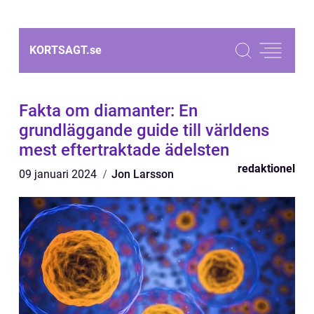
KORTSAGT.
se
Fakta om diamanter: En
grundläggande guide till världens
mest eftertraktade ädelsten
redaktionel
09 januari 2024
Jon Larsson