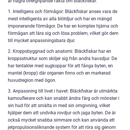
är några övergripande fakta om bläckfiskar:
1. Intelligens och förmågor: Bläckfiskar anses vara de
mest intelligenta av alla blötdjur och har en mängd
imponerande förmågor. De har en komplex hjärna och
förmågan att lära sig och lösa problem, vilket gör dem
till mycket anpassningsbara djur.
2. Kroppsbyggnad och anatomi: Bläckfiskar har en
kroppsstruktur som skiljer sig från andra havsdjur. De
har tentakler med sugkoppar för att fånga byten, en
mantel (kropp) där organen finns och en markerad
huvudregion med ögon.
3. Anpassning till livet i havet: Bläckfiskar är utmärkta
kamouflerare och kan snabbt ändra färg och mönster i
sin hud för att smälta in med sin omgivning, vilket
hjälper dem att undvika rovdjur och jaga byten. De är
också mycket snabba simmare och kan använda ett
jetpropulsionsliknande system för att röra sig genom