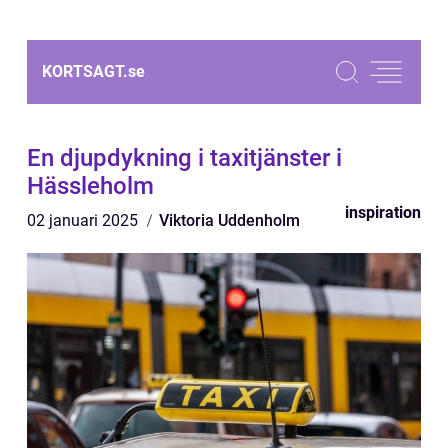
KORTSAGT.
se
En djupdykning i taxitjänster i
Hässleholm
inspiration
02 januari 2025
Viktoria Uddenholm