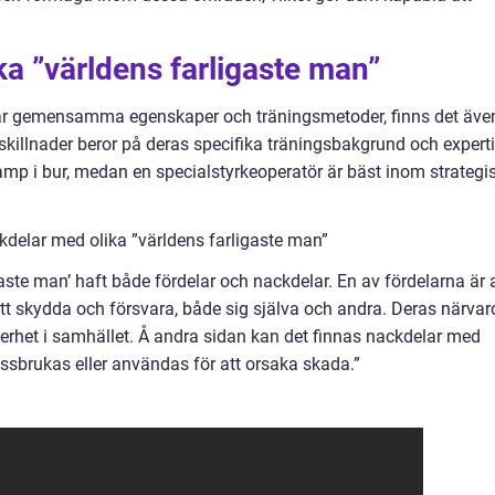
ka ”världens farligaste man”
’ har gemensamma egenskaper och träningsmetoder, finns det äve
skillnader beror på deras specifika träningsbakgrund och experti
mp i bur, medan en specialstyrkeoperatör är bäst inom strategi
delar med olika ”världens farligaste man”
aste man’ haft både fördelar och nackdelar. En av fördelarna är 
att skydda och försvara, både sig själva och andra. Deras närvar
erhet i samhället. Å andra sidan kan det finnas nackdelar med
issbrukas eller användas för att orsaka skada.”