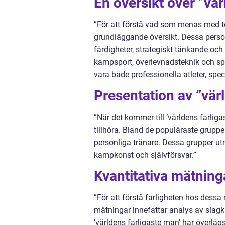
En översikt över ”vä
”För att förstå vad som menas med te
grundläggande översikt. Dessa person
färdigheter, strategiskt tänkande och 
kampsport, överlevnadsteknik och sp
vara både professionella atleter, spec
Presentation av ”vär
”När det kommer till ’världens farlig
tillhöra. Bland de populäraste grupp
personliga tränare. Dessa grupper ut
kampkonst och självförsvar.”
Kvantitativa mätning
”För att förstå farligheten hos dess
mätningar innefattar analys av slagkr
’världens farligaste man’ har överlä