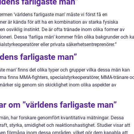
rldens farligaste man”
rmen ’världens farligaste man’ måste vi först få en
er är kända för att ha en kombination av starka fysiska
en osviklig instinkt. De är ofta tränade inom olika former av
ioneri. Dessa ’farliga män’ kommer från olika bakgrunder och k
ialstyrkeoperatörer eller privata säkerhetsentreprenörer.”
ldens farligaste man”
aste man’ finns det olika typer och grupper vilka dessa män kan
erna finns MMA-fighters, specialstyrkeoperatörer, MMA-tränare o
märker sig genom sin skicklighet inom olika aspekter av
ar om ”världens farligaste man”
a män, har forskare genomfört kvantitativa mätningar. Dessa
aft, styrka, smidighet och reaktionshastighet. Studier visar att
gsen förmåga inom dessa områden, vilket gör dem kapabla att