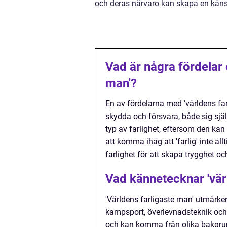
och deras närvaro kan skapa en känsl
Vad är några fördelar
man'?
En av fördelarna med 'världens far
skydda och försvara, både sig sj
typ av farlighet, eftersom den kan
att komma ihåg att 'farlig' inte al
farlighet för att skapa trygghet oc
Vad kännetecknar 'vär
'Världens farligaste man' utmärke
kampsport, överlevnadsteknik och 
och kan komma från olika bakgrund