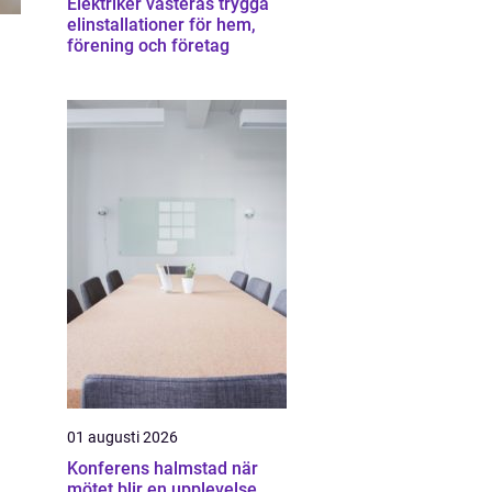
Elektriker västerås trygga
elinstallationer för hem,
förening och företag
01 augusti 2026
Konferens halmstad när
mötet blir en upplevelse