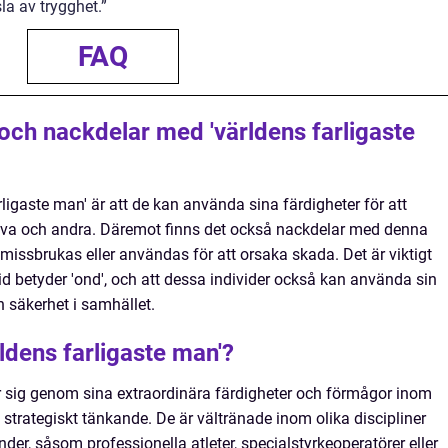
a av trygghet.”
FAQ
 och nackdelar med 'världens farligaste
ligaste man' är att de kan använda sina färdigheter för att
älva och andra. Däremot finns det också nackdelar med denna
 missbrukas eller användas för att orsaka skada. Det är viktigt
ltid betyder 'ond', och att dessa individer också kan använda sin
h säkerhet i samhället.
ldens farligaste man'?
r sig genom sina extraordinära färdigheter och förmågor inom
strategiskt tänkande. De är vältränade inom olika discipliner
er, såsom professionella atleter, specialstyrkeoperatörer eller