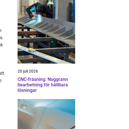
n
s.
sk
20 juli 2026
att
CNC-fräsning: Noggrann
o
bearbetning för hållbara
lösningar