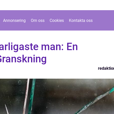
Annonsering
Om oss
Cookies
Kontakta oss
arligaste man: En
Granskning
redaktio