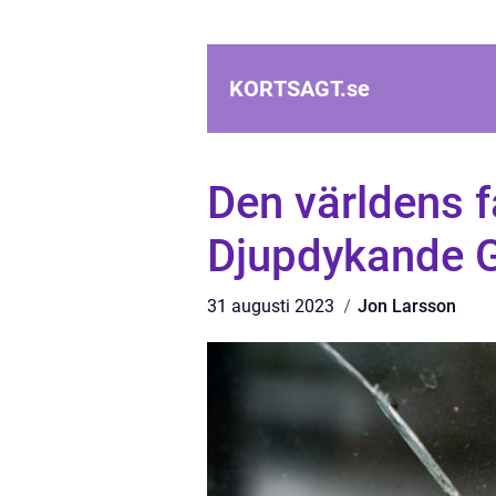
KORTSAGT.
se
Den världens f
Djupdykande 
31 augusti 2023
Jon Larsson