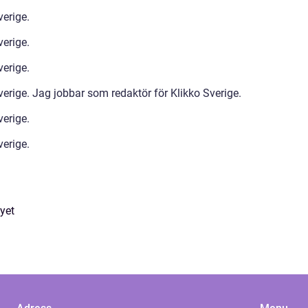
verige.
verige.
verige.
erige. Jag jobbar som redaktör för Klikko Sverige.
verige.
verige.
yet