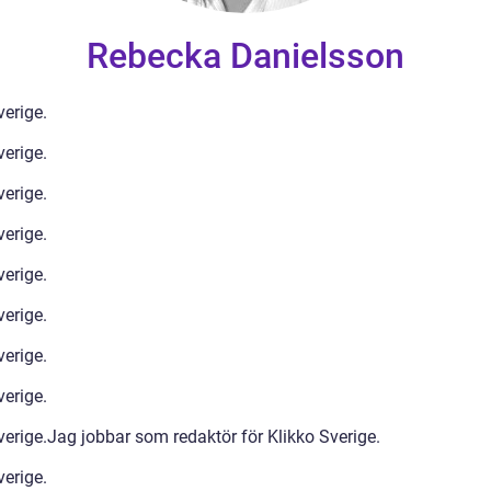
Rebecka Danielsson
verige.
verige.
verige.
verige.
verige.
verige.
verige.
verige.
verige.Jag jobbar som redaktör för Klikko Sverige.
verige.