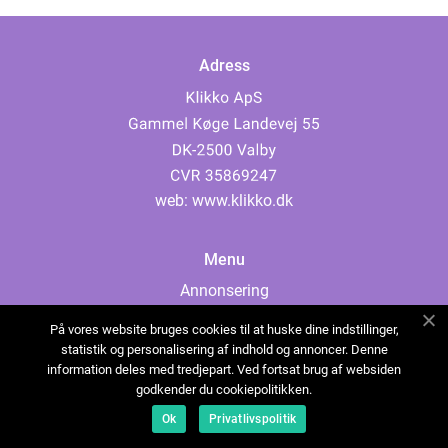
Adress
web:
www.klikko.dk
Menu
Annonsering
Om oss
På vores website bruges cookies til at huske dine indstillinger,
Cookies
statistik og personalisering af indhold og annoncer. Denne
information deles med tredjepart. Ved fortsat brug af websiden
Kontakta oss
godkender du cookiepolitikken.
Sitemap
Ok
Privatlivspolitik