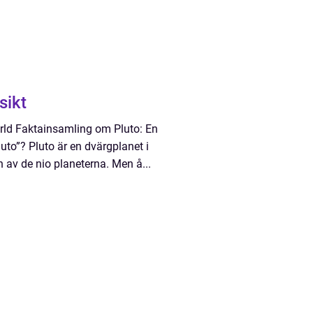
sikt
rld Faktainsamling om Pluto: En
to”? Pluto är en dvärgplanet i
 av de nio planeterna. Men å...