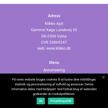
Adress
web:
www.klikko.dk
Menu
Annonsering
Om oss
På vores website bruges cookies til at huske dine indstillinger,
Cookies
statistik og personalisering af indhold og annoncer. Denne
information deles med tredjepart. Ved fortsat brug af websiden
Kontakta oss
godkender du cookiepolitikken.
Sitemap
Ok
Privatlivspolitik